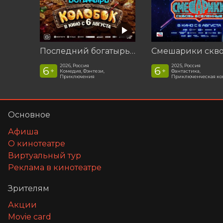
Последний богатырь. Колобок
2026, Россия
2025, Россия
6
6
+
+
Комедия, Фэнтези,
Фантастика,
Приключения
Приключенческая к
Основное
Афиша
О кинотеатре
Виртуальный тур
Реклама в кинотеатре
Зрителям
Акции
Movie card