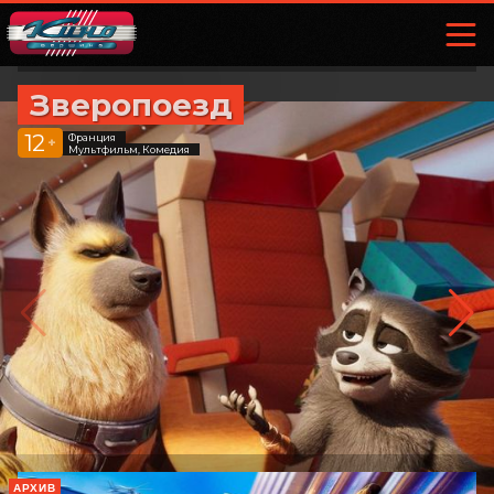
Зверопоезд
12
Франция
+
Мультфильм, Комедия
АРХИВ