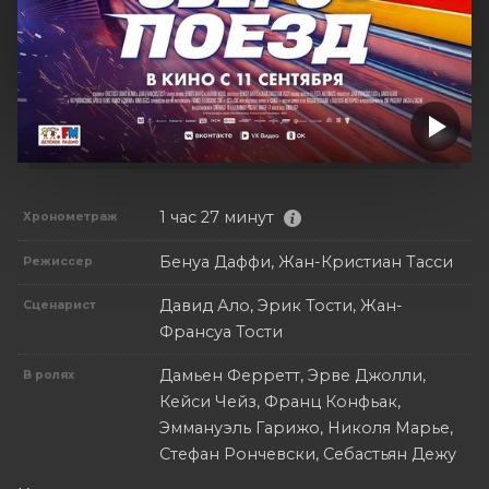
1 час 27 минут
Хронометраж
Бенуа Даффи, Жан-Кристиан Тасси
Режиссер
Давид Ало, Эрик Тости, Жан-
Сценарист
Франсуа Тости
Дамьен Ферретт, Эрве Джолли,
В ролях
Кейси Чейз, Франц Конфьак,
Эммануэль Гарижо, Николя Марье,
Стефан Рончевски, Себастьян Дежу