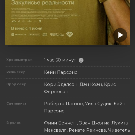
1 час 50 минут
Хронометраж
Кейн Парсонс
Режиссер
Кори Эделсон, Дэн Коэн, Крис
Продюсер
Фергюсон
Роберто Патино, Уилл Судик, Кейн
Сценарист
Парсонс
Финн Беннетт, Эван Джогиа, Лукита
В ролях
Максвелл, Ренате Реинсве, Чиветель