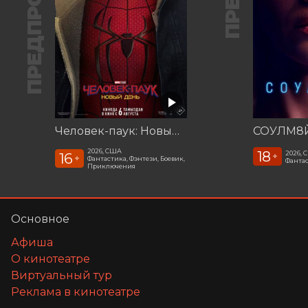
ПРЕДПРОДАЖА
Человек-паук: Новый день
СОУЛМ8Й
2026, США
18
2026,
16
+
+
Фантастика, Фэнтези, Боевик,
Фантас
Приключения
Основное
Афиша
О кинотеатре
Виртуальный тур
Реклама в кинотеатре