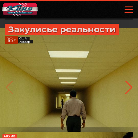
Закулисье реальности
18
США
+
Хоррор
АРХИВ