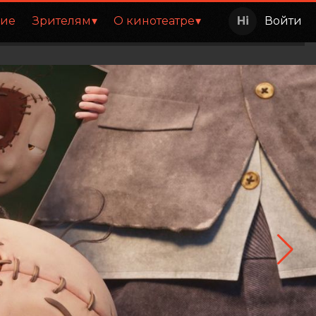
ние
Зрителям
О кинотеатре
Войти