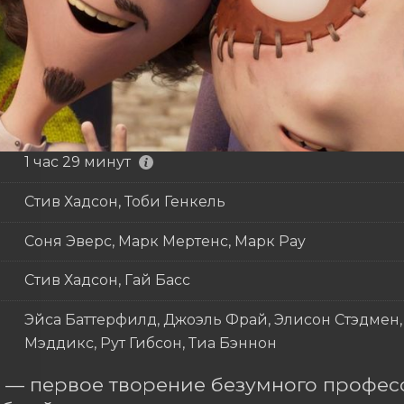
1 час 29 минут
Стив Хадсон, Тоби Генкель
Соня Эверс, Марк Мертенс, Марк Рау
Стив Хадсон, Гай Басс
Эйса Баттерфилд, Джоэль Фрай, Элисон Стэдмен,
Мэддикс, Рут Гибсон, Тиа Бэннон
 — первое творение безумного професс