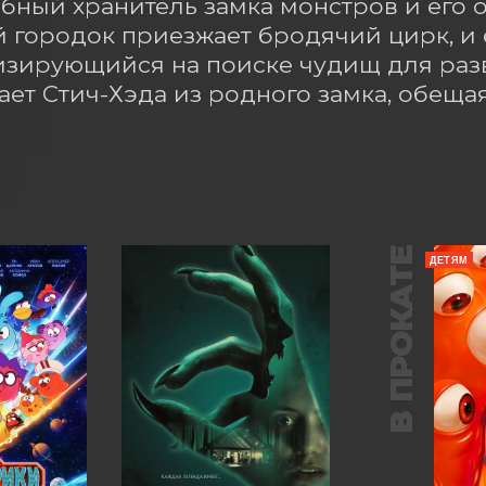
ный хранитель замка монстров и его о
 городок приезжает бродячий цирк, и е
зирующийся на поиске чудищ для разв
ет Стич-Хэда из родного замка, обещая 
В ПРОКАТЕ
ДЕТЯМ