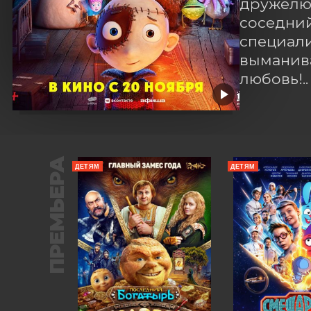
дружелюб
соседний
специали
выманива
любовь!..
ПРЕМЬЕРА
ДЕТЯМ
ДЕТЯМ