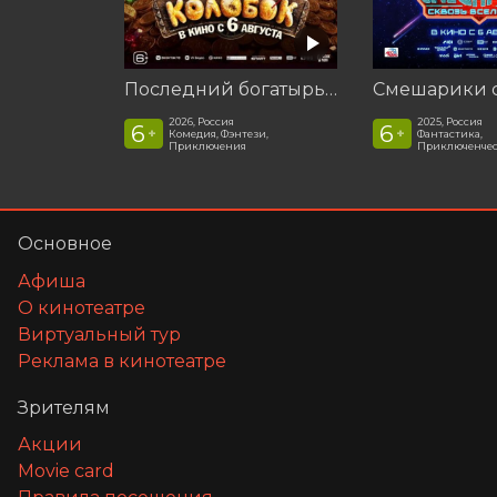
Последний богатырь. Колобок
2026, Россия
2025, Россия
6
6
+
+
Комедия, Фэнтези,
Фантастика,
Приключения
Приключенчес
Основное
Афиша
О кинотеатре
Виртуальный тур
Реклама в кинотеатре
Зрителям
Акции
Movie card