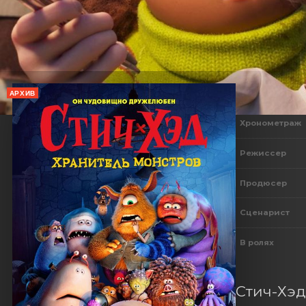
АРХИВ
Хронометраж
Режиссер
Продюсер
Сценарист
В ролях
Стич-Хэд