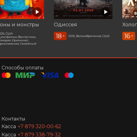
оны и монстры
Одиссея
Холоп
026, США
18
16
+
+
2026, Великобритания, США
ультфильм, Фантастика,
омедия, Криминал,
риключения, Семейный
Способы оплаты
Контакты
Касса
+7 879 320-00-62
Касса
+7 879 338-79-32