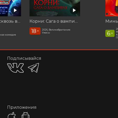
Смешарики сквозь вселенные
Корни: Сага о вампирах
Минь
2
18
2026, Великобритания
+
6
М
Ужасы
+
кая комедия
К
П
Подписывайся
Приложения