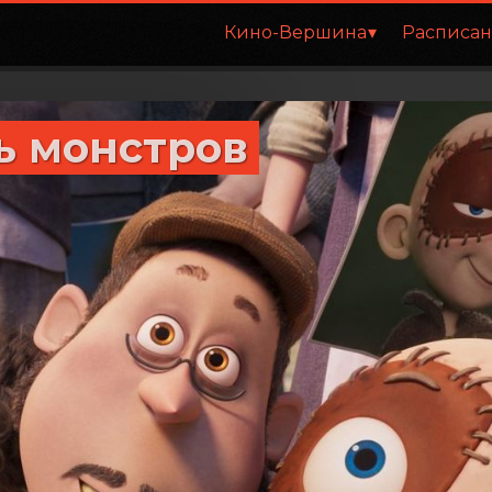
Кино-Вершина
Расписа
ь монстров