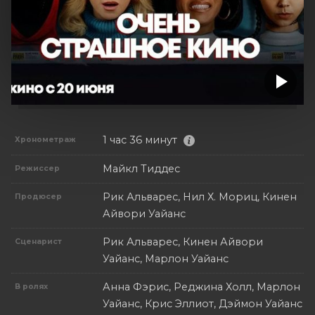
1 час 36 минут
Хронометраж
Майкл Тиддес
Режиссер
Рик Альварес, Нил Х. Мориц, Кинен
Продюсер
Айвори Уайанс
Рик Альварес, Кинен Айвори
Сценарист
Уайанс, Марлон Уайанс
Анна Фэрис, Реджина Холл, Марлон
В ролях
Уайанс, Крис Эллиот, Дэймон Уайанс