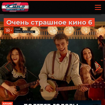
Очень страшное кино 6
18
США
+
Ужасы, Комедия
АРХИВ