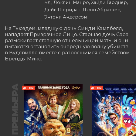
мл., Локлин Манро, Хайди Гарднер,
Дейв Шеридан, Джон Абрахамс,
Энтони Андерсон
На Тьюздей, младшую дочь Синди Кэмпбелл, 
нападает Призрачное Лицо. Старшая дочь Сара 
разыскивает ставшую отшельницей мать, и они 
пытаются остановить очередную волну убийств 
в Вудсвилле вместе с разросшимся семейством 
Бренды Микс.
ПРЕМЬЕРА
ДЕТЯМ
ДЕТЯМ