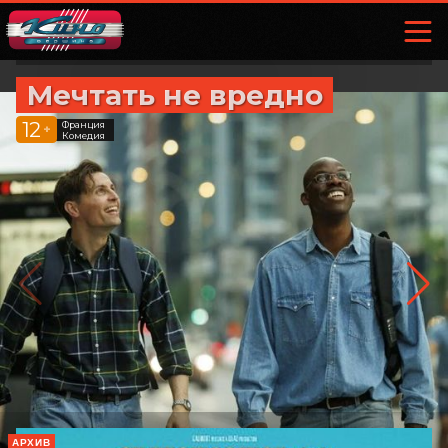
Мечтать не вредно
12
Франция
+
Комедия
АРХИВ