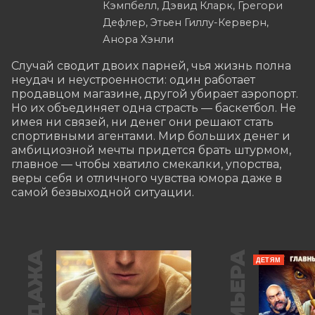
Кэмпбелл, Дэвид Кларк, Грегори
Дефлер, Этьен Гиллу-Керверн,
Анора Хэнли
Случай сводит двоих парней, чья жизнь полна 
неудач и неустроенности: один работает 
продавцом магазине, другой убирает аэропорт. 
Но их объединяет одна страсть — баскетбол. Не 
имея ни связей, ни денег они решают стать 
спортивными агентами. Мир больших денег и 
амбициозной мечты придется брать штурмом, 
главное — чтобы хватило смекалки, упорства, 
веры себя и отличного чувства юмора даже в 
самой безвыходной ситуации.
ПРЕМЬЕРА
ДЕТЯМ