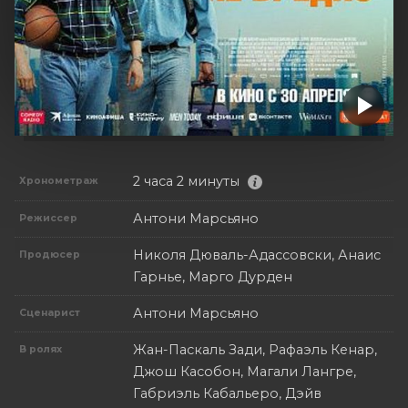
2 часа 2 минуты
Хронометраж
Антони Марсьяно
Режиссер
Николя Дюваль-Адассовски, Анаис
Продюсер
Гарнье, Марго Дурден
Антони Марсьяно
Сценарист
Жан-Паскаль Зади, Рафаэль Кенар,
В ролях
Джош Касобон, Магали Лангре,
Габриэль Кабальеро, Дэйв