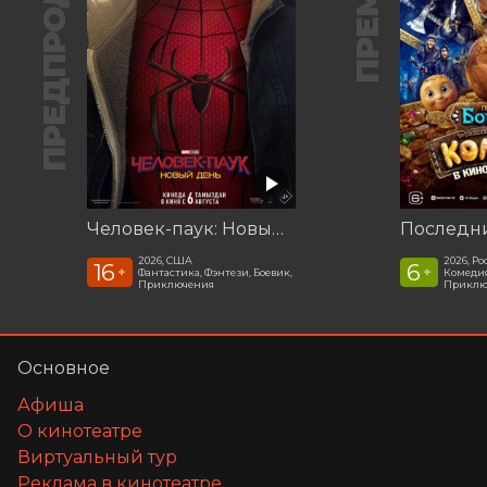
ПРЕДПРОДАЖА
Человек-паук: Новый день
2026, США
2026, Ро
16
6
+
+
Фантастика, Фэнтези, Боевик,
Комедия
Приключения
Приклю
Основное
Афиша
О кинотеатре
Виртуальный тур
Реклама в кинотеатре