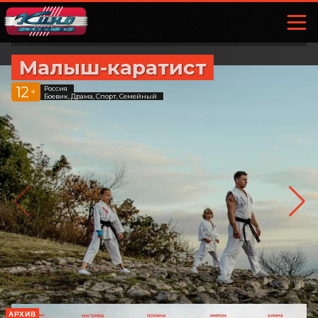
Малыш-каратист
12
Россия
+
Боевик, Драма, Спорт, Семейный
АРХИВ