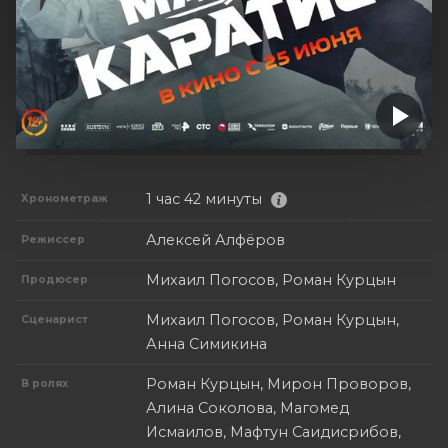
1 час 42 минуты
Хронометраж
Алексей Алфёров
Режиссер
Михаил Погосов, Роман Курцын
Продюсер
Михаил Погосов, Роман Курцын,
Сценарист
Анна Симикина
Роман Курцын, Мирон Проворов,
В ролях
Алина Соколова, Магомед
Исмаилов, Мафтун Саидисрибов,