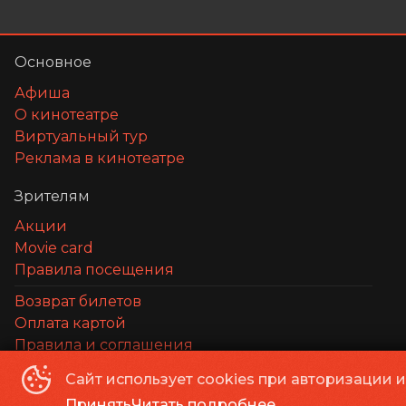
Основное
Афиша
О кинотеатре
Виртуальный тур
Реклама в кинотеатре
Зрителям
Акции
Movie card
Правила посещения
Возврат билетов
Оплата картой
Правила и соглашения
Сайт использует cookies при авторизации 
ООО Маска
©
2026
Принять
Читать подробнее