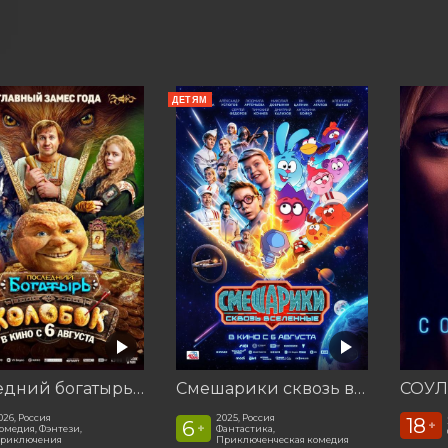
ДЕТЯМ
Последний богатырь. Колобок
Смешарики сквозь вселенные
СОУЛ
026, Россия
2025, Россия
18
6
+
+
омедия, Фэнтези,
Фантастика,
риключения
Приключенческая комедия