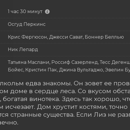
1 час 30 минут
Осгуд Перкинс
Крис Фергюсон, Джесси Сават, Боннер Беллью
Ник Лепард
Татьяна Маслани, Россиф Сазерленд, Тесс Дегеншт
Бойес, Кристин Пак, Джина Вультаджо, Эвелин Б
лкольм едва знакомы. Он зовет ее пров
м доме в сердце леса. Со вкусом обста
, богатая винотека. Здесь так хорошо, чт
 исчезает. Дом хрустит костями, точно 
ся странные существа. Если Лиз не разга
вечно.