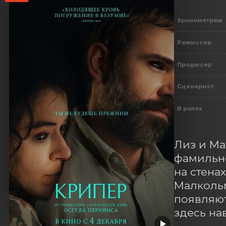
Хронометраж
Режиссер
Продюсер
Сценарист
В ролях
Лиз и Ма
фамильно
на стенах
Малкольм
появляют
здесь на