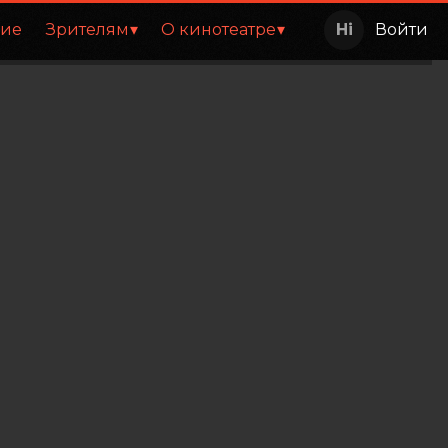
ние
Зрителям
О кинотеатре
Войти