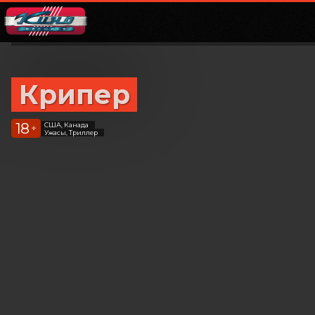
Крипер
18
США, Канада
+
Ужасы, Триллер