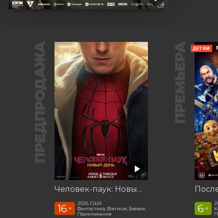
ПРЕДПРОДАЖА
ПРЕМЬЕРА
ДЕТЯМ
Человек-паук: Новый день
2026, США
2
16
6
+
+
Фантастика, Фэнтези, Боевик,
К
Приключения
П