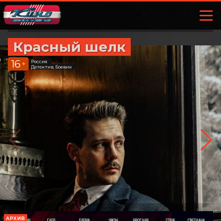
Красный шелк
16
Россия
+
Детектив, Боевик
АРХИВ