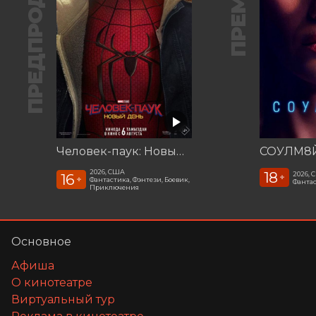
ПРЕДПРОДАЖА
Человек-паук: Новый день
СОУЛМ8Й
2026, США
18
2026,
16
+
+
Фантастика, Фэнтези, Боевик,
Фантас
Приключения
Основное
Афиша
О кинотеатре
Виртуальный тур