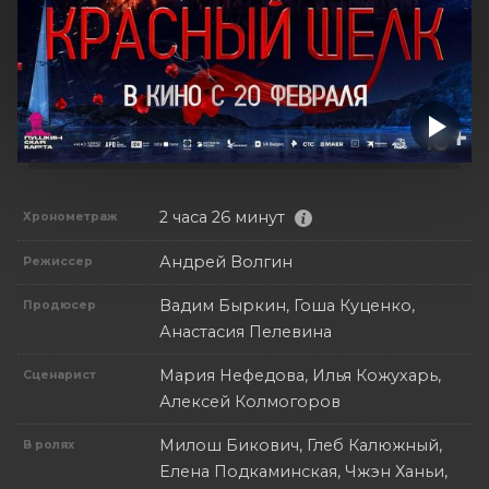
2 часа 26 минут
Хронометраж
Андрей Волгин
Режиссер
Вадим Быркин, Гоша Куценко,
Продюсер
Анастасия Пелевина
Мария Нефедова, Илья Кожухарь,
Сценарист
Алексей Колмогоров
Милош Бикович, Глеб Калюжный,
В ролях
Елена Подкаминская, Чжэн Ханьи,