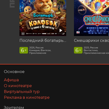
Последний богатырь. Колобок
2026, Россия
2025, Россия
6
6
+
+
Комедия, Фэнтези,
Фантастика,
Приключения
Приключенческая к
Основное
Афиша
О кинотеатре
Виртуальный тур
Реклама в кинотеатре
Зрителям