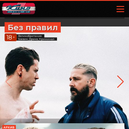
Без правил
18
Великобритания
+
Боевик, Драма, Криминал
АРХИВ