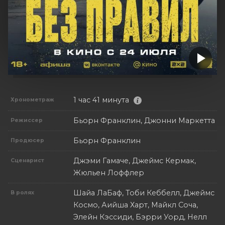
1 час 41 минута
Хронометраж
Бьорн Франклин, Джонни Маркетта
Режиссер
Бьорн Франклин
Продюсер
Джэми Гамаче, Джеймс Кермак,
Сценарист
Жюльен Лоффлер
Шайа ЛаБаф, Тоби Кеббелл, Джеймс
В ролях
Космо, Аийша Харт, Майкл Соча,
Элейн Кэссиди, Бэрри Уорд, Нелл