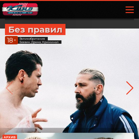
Без правил
18
Великобритания
+
Боевик, Драма, Криминал
АРХИВ