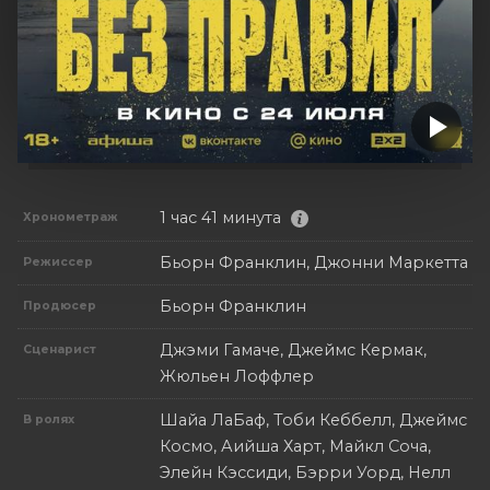
1 час 41 минута
Хронометраж
Бьорн Франклин, Джонни Маркетта
Режиссер
Бьорн Франклин
Продюсер
Джэми Гамаче, Джеймс Кермак,
Сценарист
Жюльен Лоффлер
Шайа ЛаБаф, Тоби Кеббелл, Джеймс
В ролях
Космо, Аийша Харт, Майкл Соча,
Элейн Кэссиди, Бэрри Уорд, Нелл