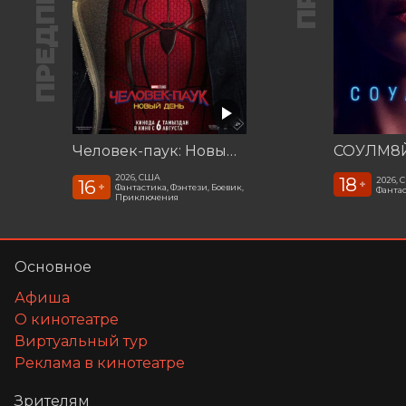
Человек-паук: Новый день
СОУЛМ8Й
2026, США
18
2026,
16
+
+
Фантастика, Фэнтези, Боевик,
Фантас
Приключения
Основное
Афиша
О кинотеатре
Виртуальный тур
Реклама в кинотеатре
Зрителям